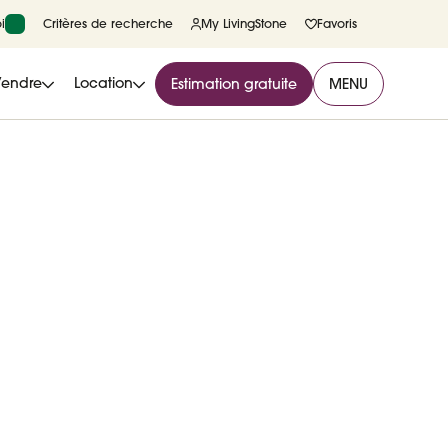
i
Critères de recherche
My LivingStone
Favoris
Vendre
Location
Estimation gratuite
MENU