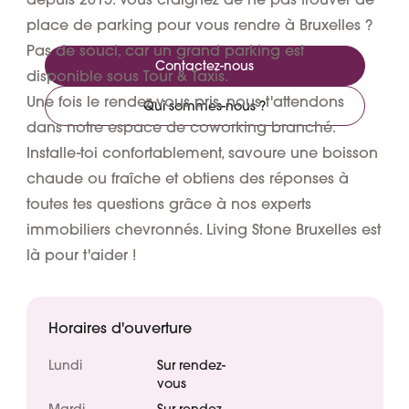
place de parking pour vous rendre à Bruxelles ?
Pas de souci, car un grand parking est
Contactez-nous
disponible sous Tour & Taxis.
Une fois le rendez-vous pris, nous t'attendons
Qui sommes-nous ?
dans notre espace de coworking branché.
Installe-toi confortablement, savoure une boisson
chaude ou fraîche et obtiens des réponses à
toutes tes questions grâce à nos experts
immobiliers chevronnés. Living Stone Bruxelles
est
là pour t'aider !
Horaires d'ouverture
Lundi
Sur rendez-
vous