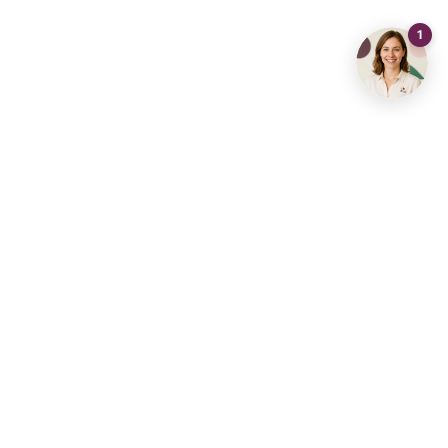
Contactez-nous
info@living-stone.be
+32 491 905 901
Agence immobilière
Agence immobilière
Diest
Aarschot