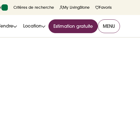
i
Critères de recherche
My LivingStone
Favoris
Vendre
Location
Estimation gratuite
MENU