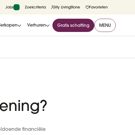
Jobs
Zoekcriteria
My LivingStone
Favorieten
Verkopen
Verhuren
Gratis schatting
MENU
lening?
oldoende financiële