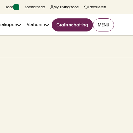
Jobs
Zoekcriteria
My LivingStone
Favorieten
Verkopen
Verhuren
Gratis schatting
MENU