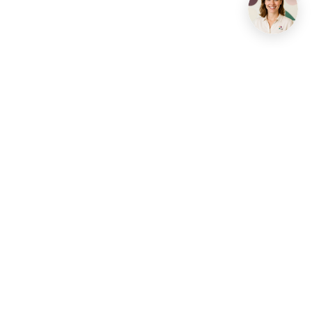
Contact opnemen
info@living-stone.be
+32 491 905 901
Vastgoedhub Diest
Vastgoedhuis Aarschot
Vastgoedhuis Brussel
Vastgoedhuis Dilbeek
Vastgoedhuis Haacht
Vastgoedhuis Halle