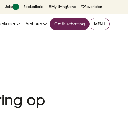
Jobs
Zoekcriteria
My LivingStone
Favorieten
Verkopen
Verhuren
Gratis schatting
MENU
ting op