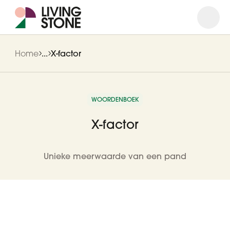
Open
Close
Home
...
X-factor
WOORDENBOEK
X-factor
Unieke meerwaarde van een pand