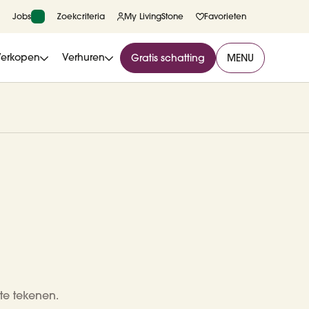
Jobs
Zoekcriteria
My LivingStone
Favorieten
Verkopen
Verhuren
Gratis schatting
MENU
te tekenen.