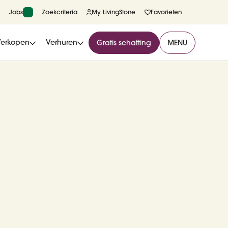
Jobs
Zoekcriteria
My LivingStone
Favorieten
Verkopen
Verhuren
Gratis schatting
MENU