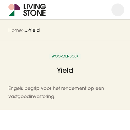
Open
Close
Home
...
Yield
WOORDENBOEK
Yield
Engels begrip voor het rendement op een
vastgoedinvestering.