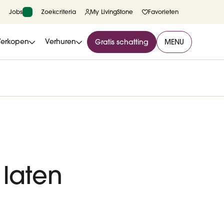
Jobs
Zoekcriteria
My LivingStone
Favorieten
Verkopen
Verhuren
Gratis schatting
MENU
 laten