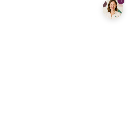
Contact opnemen
info@living-stone.be
+32 491 905 901
Vastgoedhub Diest
Vastgoedhuis Aarschot
Vastgoedhuis Brussel
Vastgoedhuis Dilbeek
Vastgoedhuis Haacht
Vastgoedhuis Halle