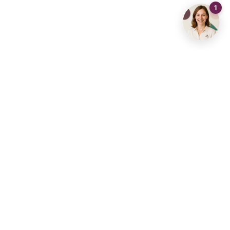
Contact opnemen
info@living-stone.be
+32 491 905 901
Vastgoedhub Diest
Vastgoedhuis Aarschot
Vastgoedhuis Brussel
Vastgoedhuis Dilbeek
Vastgoedhuis Haacht
Vastgoedhuis Halle