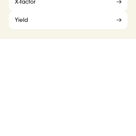
X-factor
Yield