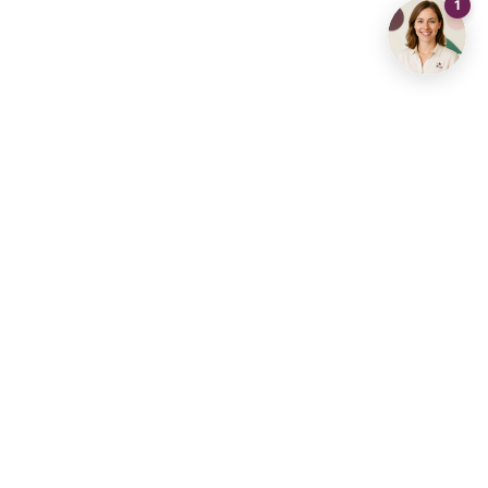
Contact opnemen
info@living-stone.be
+32 491 905 901
Vastgoedhub Diest
Vastgoedhuis Aarschot
Vastgoedhuis Brussel
Vastgoedhuis Dilbeek
Vastgoedhuis Haacht
Vastgoedhuis Halle