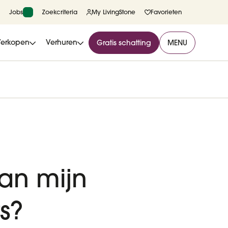
Jobs
Zoekcriteria
My LivingStone
Favorieten
Verkopen
Verhuren
Gratis schatting
MENU
van mijn
ts?