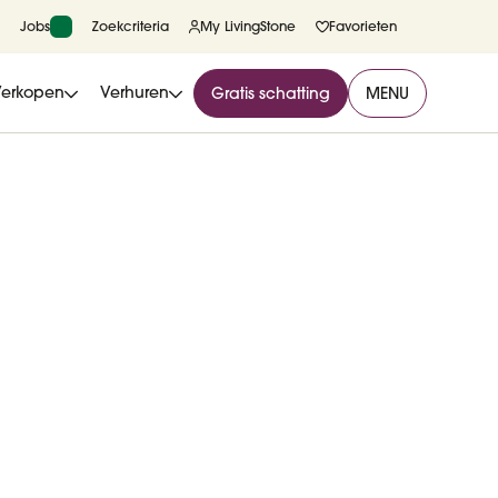
Jobs
Zoekcriteria
My LivingStone
Favorieten
Verkopen
Verhuren
Gratis schatting
MENU