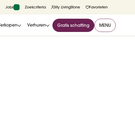
Jobs
Zoekcriteria
My LivingStone
Favorieten
Verkopen
Verhuren
Gratis schatting
MENU