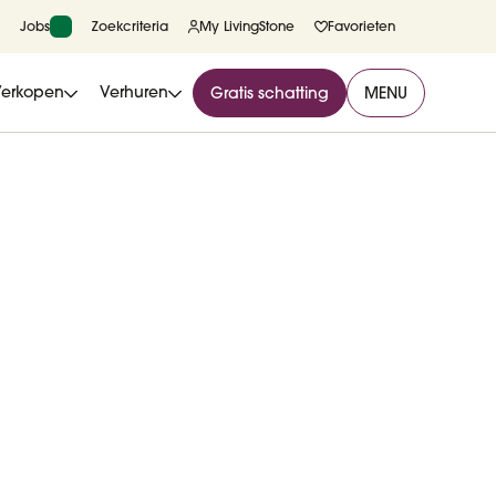
Jobs
Zoekcriteria
My LivingStone
Favorieten
Verkopen
Verhuren
Gratis schatting
MENU