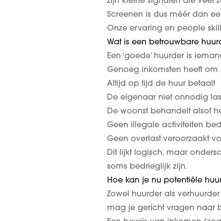
zijn kleine signalen die véél
Screenen is dus méér dan een 
Onze ervaring en people skill
Wat is een betrouwbare huur
Een ‘goede’ huurder is ieman
Genoeg inkomsten heeft om 
Altijd op tijd de huur betaalt
De eigenaar niet onnodig last
De woonst behandelt alsof he
Geen illegale activiteiten bedr
Geen overlast veroorzaakt vo
Dit lijkt logisch, maar onder
soms bedrieglijk zijn.
Hoe kan je nu potentiële huu
Zowel huurder als verhuurder
mag je gericht vragen naar