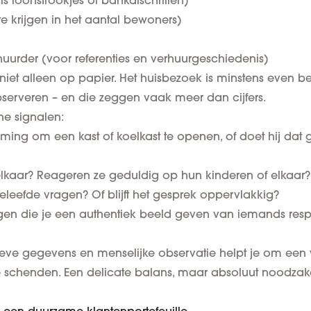
s loonstrookjes of bankafschriften)
 te krijgen in het aantal bewoners)
urder (voor referenties en verhuurgeschiedenis)
iet alleen op papier. Het
huisbezoek is minstens even be
erveren – en die zeggen vaak meer dan cijfers.
ne signalen:
ming om een kast of koelkast te openen, of doet hij da
elkaar? Reageren ze geduldig op hun kinderen of elkaar?
beleefde vragen? Of blijft het gesprek oppervlakkig?
ngen die je een authentiek beeld geven van iemands res
eve gegevens en menselijke observatie helpt je om een
e schenden. Een delicate balans, maar absoluut noodzak