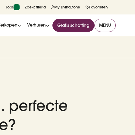
Jobs
Zoekcriteria
My LivingStone
Favorieten
Verkopen
Verhuren
Gratis schatting
MENU
 perfecte
ie?