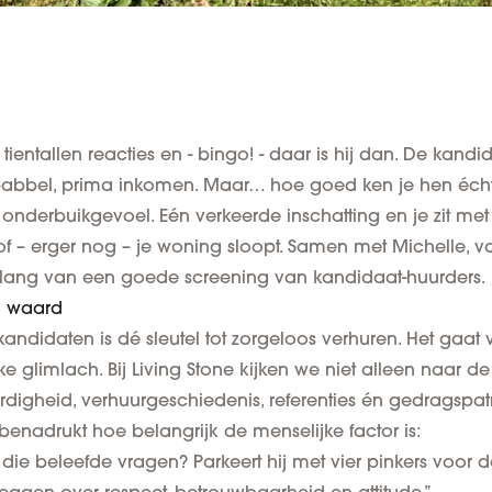
t tientallen reacties en - bingo! - daar is hij dan. De kandid
e babbel, prima inkomen. Maar… hoe goed ken je hen éch
onderbuikgevoel. Eén verkeerde inschatting en je zit met
 of – erger nog – je woning sloopt. Samen met Michelle, 
elang van een goede screening van kandidaat-huurders.
d waard
kandidaten is
dé sleutel tot zorgeloos verhuren
. Het gaat
ke glimlach. Bij Living Stone kijken we niet alleen naar de
rdigheid, verhuurgeschiedenis, referenties én gedragspa
benadrukt hoe belangrijk de menselijke factor is:
lt die beleefde vragen? Parkeert hij met vier pinkers voo