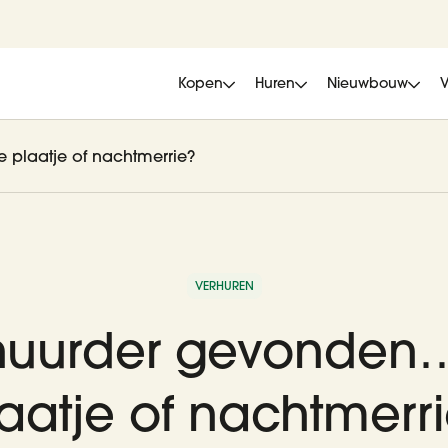
Kopen
Huren
Nieuwbouw
 plaatje of nachtmerrie?
VERHUREN
 huurder gevonden…
aatje of nachtmerr