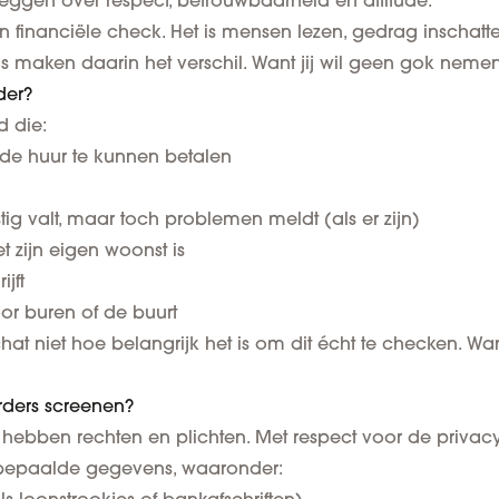
 zeggen over respect, betrouwbaarheid en attitude.”
financiële check. Het is mensen lezen, gedrag inschatten e
s maken daarin het verschil. Want jij wil geen gok nemen 
der?
d die:
de huur te kunnen betalen
ig valt, maar toch problemen meldt (als er zijn)
t zijn eigen woonst is
ijft
or buren of de buurt
schat niet hoe belangrijk het is om dit écht te checken. 
rders screenen?
 hebben rechten en plichten. Met respect voor de priva
 bepaalde gegevens, waaronder: