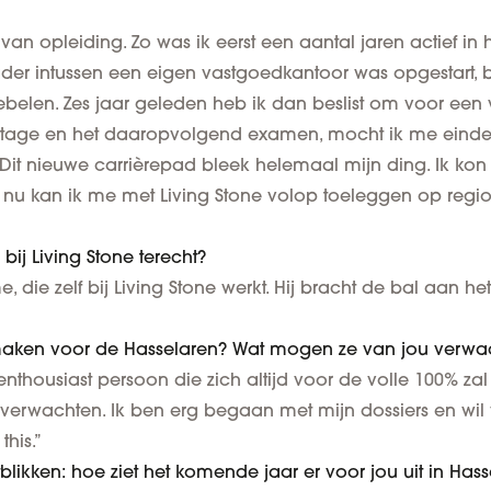
 van opleiding. Zo was ik eerst een aantal jaren actief in 
der intussen een eigen vastgoedkantoor was opgestart
iebelen. Zes jaar geleden heb ik dan beslist om voor een 
-stage en het daaropvolgend examen, mocht ik me eindel
t nieuwe carrièrepad bleek helemaal mijn ding. Ik kon
 nu kan ik me met Living Stone volop toeleggen op regio H
bij Living Stone terecht?
 die zelf bij Living Stone werkt. Hij bracht de bal aan h
hil maken voor de Hasselaren? Wat mogen ze van jou verw
nthousiast persoon die zich altijd voor de volle 100% za
 verwachten. Ik ben erg begaan met mijn dossiers en wil
this.”
likken: hoe ziet het komende jaar er voor jou uit in Hasse