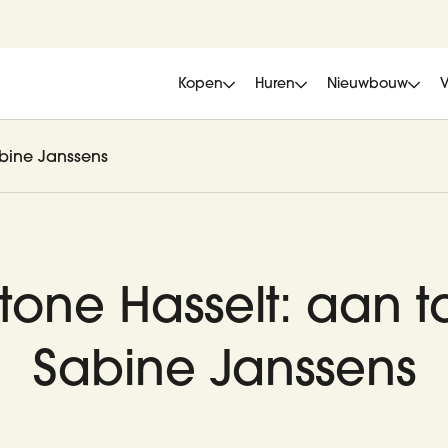
Kopen
Huren
Nieuwbouw
abine Janssens
Stone Hasselt: aan t
Sabine Janssens