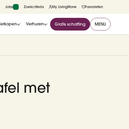
Jobs
Zoekcriteria
My LivingStone
Favorieten
Verkopen
Verhuren
Gratis schatting
MENU
afel met