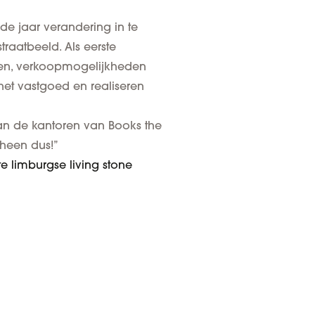
de jaar verandering in te
raatbeeld. Als eerste
len, verkoopmogelijkheden
 het vastgoed en realiseren
 van de kantoren van Books the
heen dus!”
te limburgse living stone