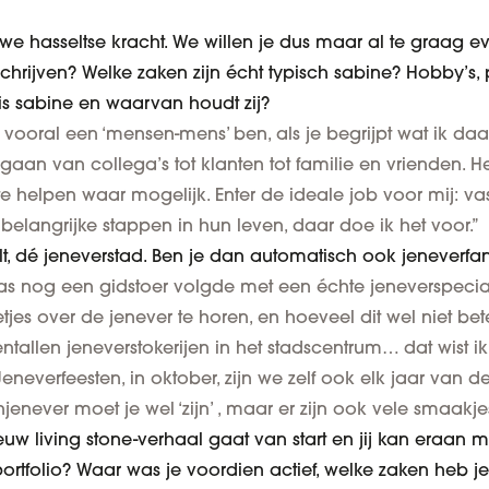
uwe hasseltse kracht. We willen je dus maar al te graag 
schrijven? Welke zaken zijn écht typisch sabine? Hobby’s, 
is sabine en waarvan houdt zij?
 vooral een ‘mensen-mens’ ben, als je begrijpt wat ik da
 gaan van collega’s tot klanten tot familie en vrienden. 
 helpen waar mogelijk. Enter de ideale job voor mij: 
belangrijke stappen in hun leven, daar doe ik het voor.”
lt, dé jeneverstad. Ben je dan automatisch ook jeneverf
 pas nog een gidstoer volgde met een échte jeneverspeci
es over de jenever te horen, en hoeveel dit wel niet bete
entallen jeneverstokerijen in het stadscentrum… dat wist i
neverfeesten, in oktober, zijn we zelf ook elk jaar van de 
anjenever moet je wel ‘zijn’ , maar er zijn ook vele smaakje
euw living stone-verhaal gaat van start en jij kan eraan 
rtfolio? Waar was je voordien actief, welke zaken heb je