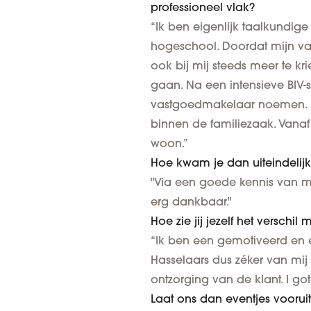
professioneel vlak?
“Ik ben eigenlijk taalkundige
hogeschool. Doordat mijn va
ook bij mij steeds meer te kr
gaan. Na een intensieve BIV
vastgoedmakelaar noemen. Di
binnen de familiezaak. Vanaf
woon.”
Hoe kwam je dan uiteindelijk 
"Via een goede kennis van me,
erg dankbaar."
Hoe zie jij jezelf het versc
“Ik ben een gemotiveerd en e
Hasselaars dus zéker van mij
ontzorging van de klant. I got 
Laat ons dan eventjes vooruitb