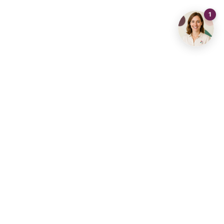
Delen
Bezoeken
Bellen
Mailen
Contact opnemen
info@living-stone.be
+32 491 905 901
Vastgoedhub Diest
Vastgoedhuis Aarschot
Vastgoedhuis Brussel
Vastgoedhuis Dilbeek