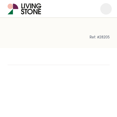
Open
Close
Ref: #28205