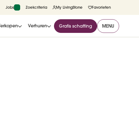
Jobs
Zoekcriteria
My LivingStone
Favorieten
Verkopen
Verhuren
Gratis schatting
MENU